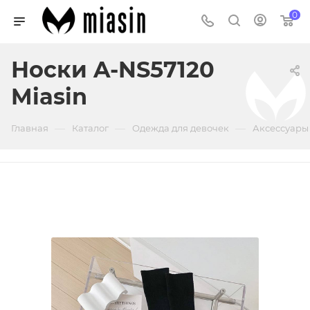
0
Носки A-NS57120
Miasin
—
—
—
Главная
Каталог
Одежда для девочек
Аксессуары