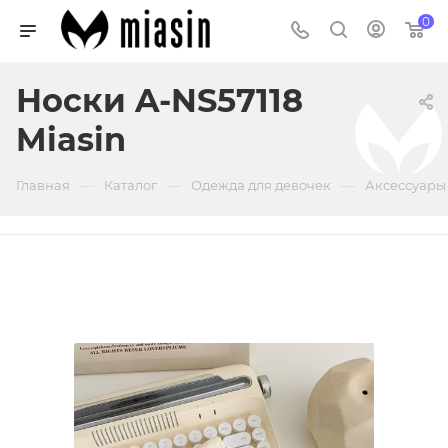
0
Носки A-NS57118
Miasin
—
—
—
Главная
Каталог
Одежда для девочек
Аксессуары