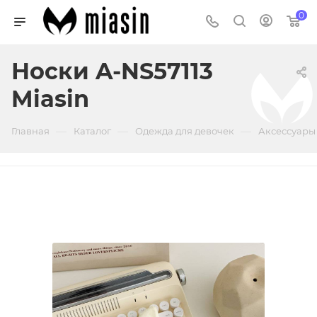
0
Носки A-NS57113
Miasin
—
—
—
Главная
Каталог
Одежда для девочек
Аксессуары