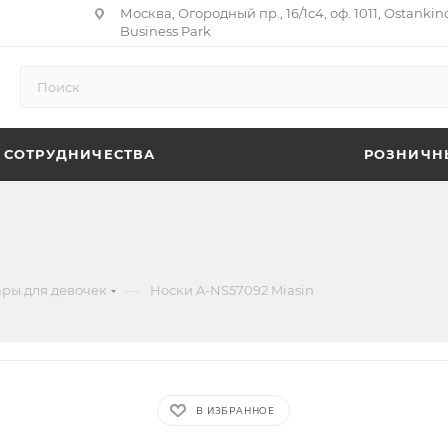
Москва, Огородный пр., 16/1с4, оф. 1011, Ostankin
Business Park
 СОТРУДНИЧЕСТВА
РОЗНИЧН
n
—
ары для девочек
Носки A-NS57092 Miasin
В ИЗБРАННОЕ