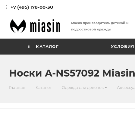
+7 (495) 178-00-30
Miasin производитель детской и
подростковой одежды
КАТАЛОГ
УСЛОВИЯ
Носки A-NS57092 Miasi
—
—
—
Главная
Каталог
Одежда для девочек
Аксессу