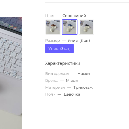
Цвет
—
Серо-синий
Размер
—
Унив. (3 шт)
Унив. (3 шт)
Характеристики
Вид одежды
—
Носки
Бренд
—
Miasin
Материал
—
Трикотаж
Пол -
—
Девочка