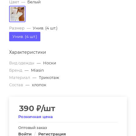
Цвет
—
Белый
Размер
—
Унив. (4 шт.)
Унив. (4 шт.)
Характеристики
Вид одежды
—
Носки
Бренд
—
Miasin
Материал
—
Трикотаж
Состав
—
хлопок
390
₽
/шт
Розничная цена
Оптовый заказ
Войти
/
Регистрация