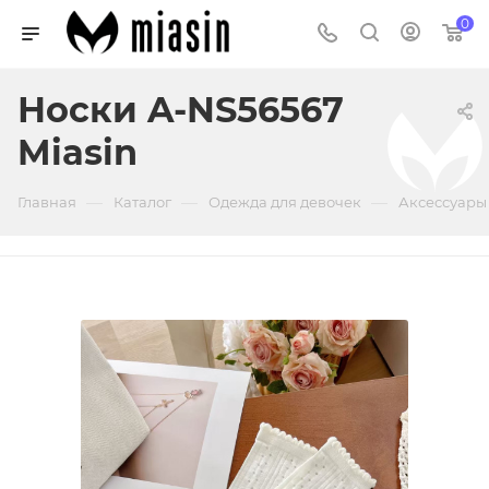
0
Носки A-NS56567
Miasin
—
—
—
Главная
Каталог
Одежда для девочек
Аксессуары