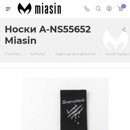
0
Носки A-NS55652
Miasin
—
—
—
Главная
Каталог
Одежда для девочек
Аксессуары