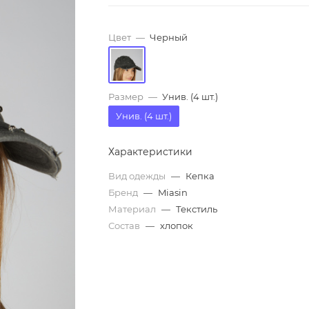
Цвет
—
Черный
Размер
—
Унив. (4 шт.)
Унив. (4 шт.)
Характеристики
Вид одежды
—
Кепка
Бренд
—
Miasin
Материал
—
Текстиль
Состав
—
хлопок