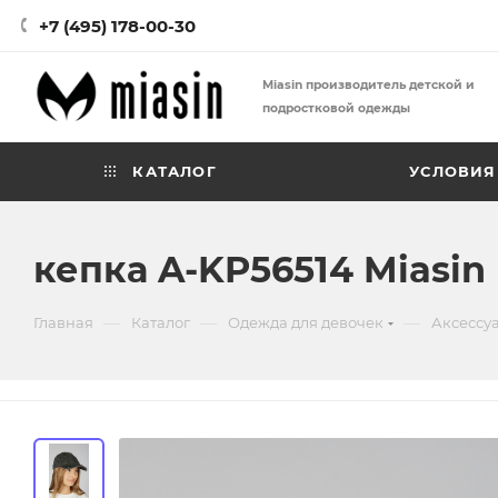
+7 (495) 178-00-30
Miasin производитель детской и
подростковой одежды
КАТАЛОГ
УСЛОВИЯ
кепка A-KP56514 Miasin
—
—
—
Главная
Каталог
Одежда для девочек
Аксессу