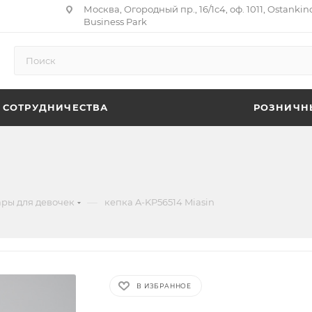
Москва, Огородный пр., 16/1с4, оф. 1011, Ostankin
Business Park
 СОТРУДНИЧЕСТВА
РОЗНИЧН
—
ары для девочек
кепка A-KP56514 Miasin
В ИЗБРАННОЕ