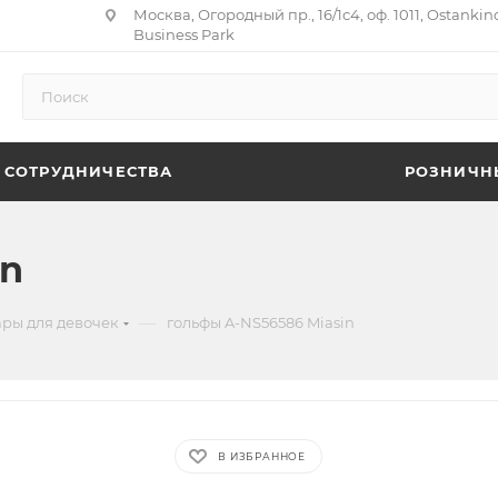
Москва, Огородный пр., 16/1с4, оф. 1011, Ostankin
Business Park
 СОТРУДНИЧЕСТВА
РОЗНИЧН
in
—
ары для девочек
гольфы A-NS56586 Miasin
В ИЗБРАННОЕ