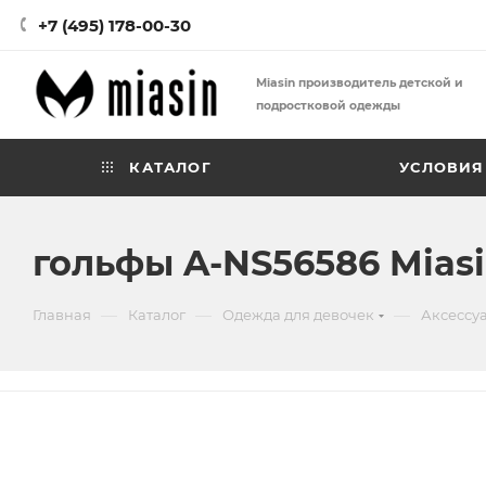
+7 (495) 178-00-30
Miasin производитель детской и
подростковой одежды
КАТАЛОГ
УСЛОВИЯ
гольфы A-NS56586 Mias
—
—
—
Главная
Каталог
Одежда для девочек
Аксессу