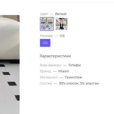
Цвет
—
Белый
Размер
—
OS
OS
Характеристики
Вид одежды
—
Гольфы
Бренд
—
Miasin
Материал
—
Трикотаж
Состав
—
95% хлопок; 5% эластан