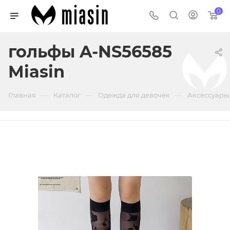
0
гольфы A-NS56585
Miasin
—
—
—
Главная
Каталог
Одежда для девочек
Аксессуары