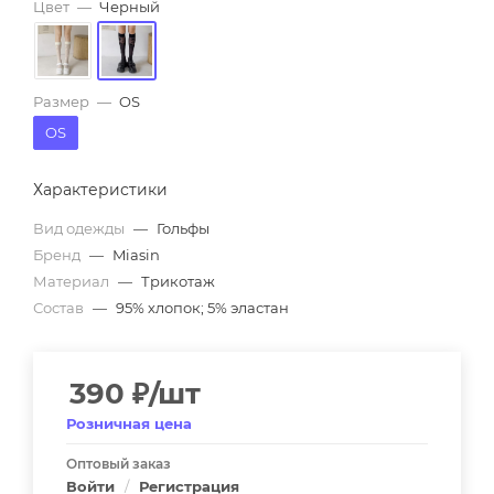
Цвет
—
Черный
Размер
—
OS
OS
Характеристики
Вид одежды
—
Гольфы
Бренд
—
Miasin
Материал
—
Трикотаж
Состав
—
95% хлопок; 5% эластан
390
₽
/шт
Розничная цена
Оптовый заказ
Войти
/
Регистрация