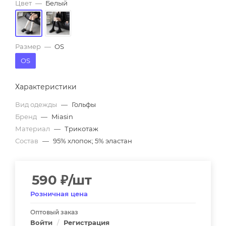
Цвет
—
Белый
Размер
—
OS
OS
Характеристики
Вид одежды
—
Гольфы
Бренд
—
Miasin
Материал
—
Трикотаж
Состав
—
95% хлопок; 5% эластан
590
₽
/шт
Розничная цена
Оптовый заказ
Войти
/
Регистрация