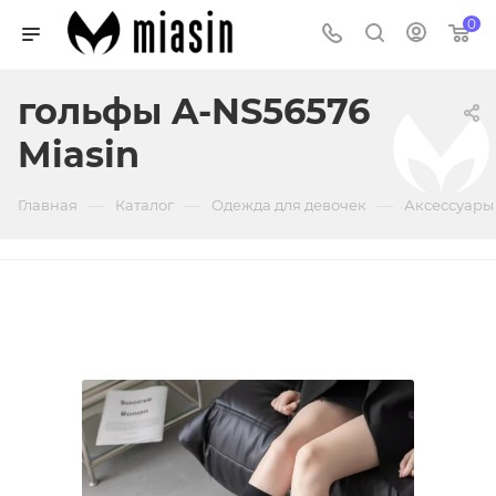
0
гольфы A-NS56576
Miasin
—
—
—
Главная
Каталог
Одежда для девочек
Аксессуары