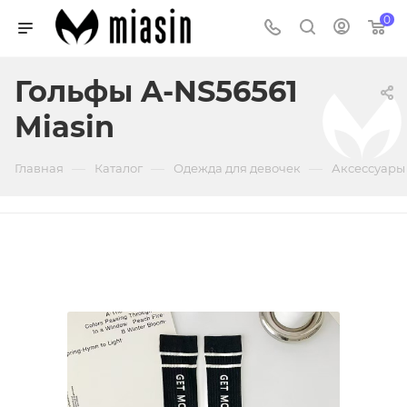
0
Гольфы A-NS56561
Miasin
—
—
—
Главная
Каталог
Одежда для девочек
Аксессуары