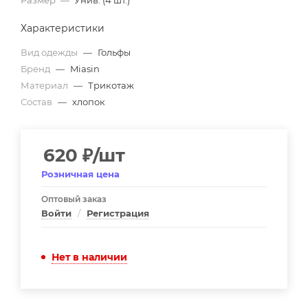
Размер
—
Унив. (4 шт.)
Характеристики
Вид одежды
—
Гольфы
Бренд
—
Miasin
Материал
—
Трикотаж
Состав
—
хлопок
620
₽
/шт
Розничная цена
Оптовый заказ
Войти
/
Регистрация
Нет в наличии