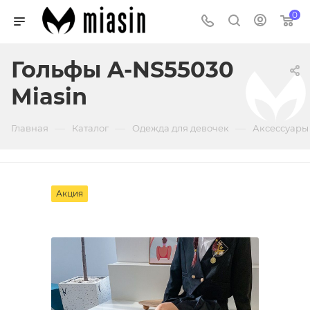
0
Гольфы A-NS55030
Miasin
—
—
—
Главная
Каталог
Одежда для девочек
Аксессуары
Акция