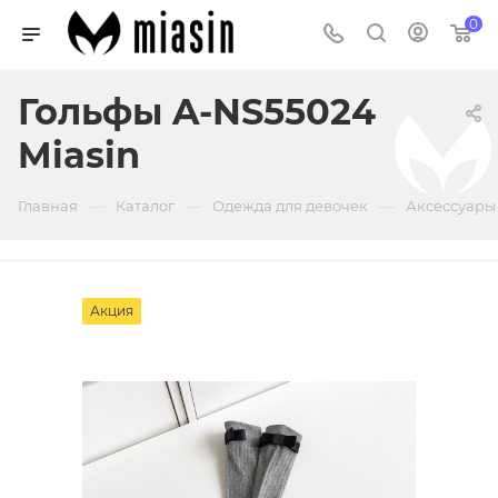
0
Гольфы A-NS55024
Miasin
—
—
—
Главная
Каталог
Одежда для девочек
Аксессуары
Акция