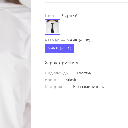
Цвет
—
Черный
Размер
—
Унив. (4 шт.)
Унив. (4 шт.)
Характеристики
Вид одежды
—
Галстук
Бренд
—
Miasin
Материал
—
Кожзаменитель