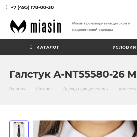
+7 (495) 178-00-30
Miasin производитель детской и
подростковой одежды
КАТАЛОГ
УСЛОВИЯ
Галстук A-NT55580-26 M
—
—
—
Главная
Каталог
Одежда для девочек
Аксессу