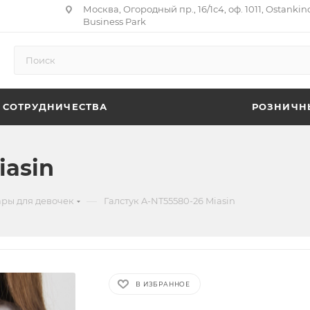
Москва, Огородный пр., 16/1с4, оф. 1011, Ostankin
Business Park
 СОТРУДНИЧЕСТВА
РОЗНИЧН
iasin
—
ары для девочек
Галстук A-NT55580-26 Miasin
В ИЗБРАННОЕ