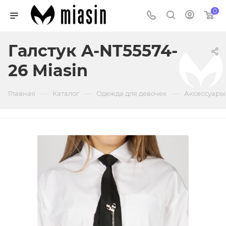
0
Галстук A-NT55574-
26 Miasin
—
—
—
Главная
Каталог
Одежда для девочек
Аксессуары