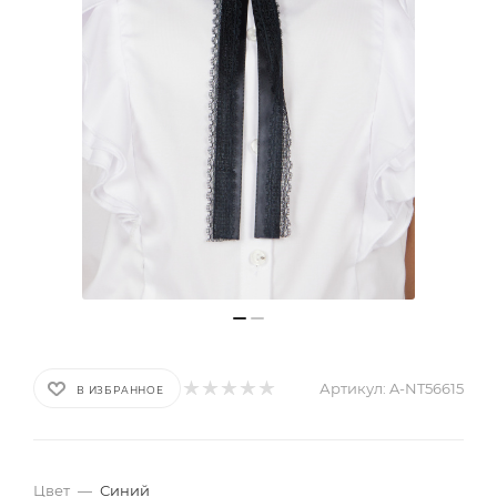
Артикул:
A-NT56615
В ИЗБРАННОЕ
Цвет
—
Синий