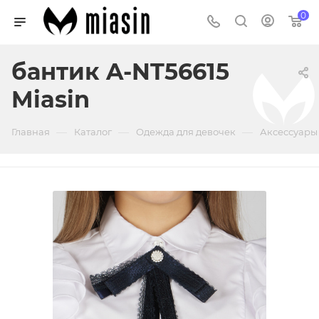
0
бантик A-NT56615
Miasin
—
—
—
Главная
Каталог
Одежда для девочек
Аксессуары