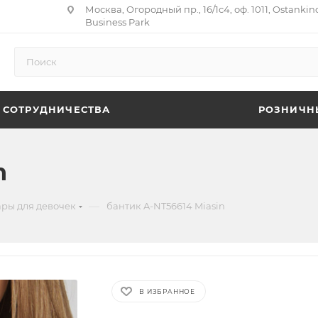
Москва, Огородный пр., 16/1с4, оф. 1011, Ostankin
Business Park
 СОТРУДНИЧЕСТВА
РОЗНИЧН
n
—
ары для девочек
бантик A-NT56614 Miasin
В ИЗБРАННОЕ