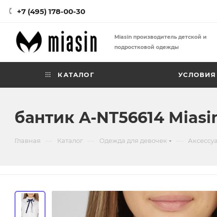
+7 (495) 178-00-30
Miasin производитель детской и
подростковой одежды
КАТАЛОГ
УСЛОВИЯ
бантик A-NT56614 Miasi
—
—
—
Главная
Каталог
Одежда для девочек
Аксессу