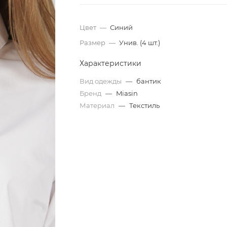
Цвет
—
Синий
Размер
—
Унив. (4 шт.)
Характеристики
Вид одежды
—
бантик
Бренд
—
Miasin
Материал
—
Текстиль